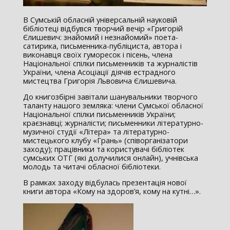
В Сумській обласній універсальній науковій
бібліотеці відбувся творчий вечір «Григорій
Єлишевич: знайомий і незнайомий» поета-
сатирика, письменника-публіциста, автора і
виконавця своїх гуморесок і пісень, члена
Національної спілки письменників та журналістів
України, члена Асоціації діячів естрадного
мистецтва Григорія Львовича Єлишевича.
До книгозбірні завітали шанувальники творчого
таланту нашого земляка: члени Сумської обласної
Національної спілки письменників України;
краєзнавці; журналісти; письменники літературно-
музичної студії «Літера» та літературно-
мистецького клубу «Грань» (співорганізатори
заходу); працівники та користувачі бібліотек
сумських ОТГ (які долучилися онлайн), учнівська
молодь та читачі обласної бібліотеки.
В рамках заходу відбулась презентація нової
книги автора «Кому на здоров’я, кому на кутні…».