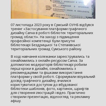
07 листопада 2023 року в Сумській ОУНБ відбувся
тренінг «Застосування платформи графічного
дизайну Canva в роботі бібліотек територіальних
громад області». На заході з підвищення
професійної компетенції були присутні
бібліотекарі Бездрицької та Степанівської
територіальних громад Сумського району.
В ході навчання колежанки зареєструвались та
ознайомились з онлайн-ресурсом Canva. За
допомогою модераторів бібліотекарі робили
перші кроки в дизайні, ознайомились з
рекомендаціями та фішками використання
платформи у своїй роботі. Сформували візуальний
досвід графічного дизайну, вчилися
користуватися доступом до вбудованої
бібліотеки шаблонів, фото, картинок, шрифтів
для створення ілюстрацій і відео. Практично
створили презентацію, відеоогляд та рекламну
афішу.