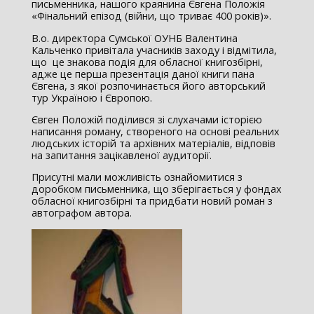
письменника, нашого краянина Євгена Положія
«Фінальний епізод (війни, що триває 400 років)».
В.о. директора Сумської ОУНБ Валентина
Кальченко привітала учасників заходу і відмітила,
що це знакова подія для обласної книгозбірні,
адже це перша презентація даної книги пана
Євгена, з якої розпочинається його авторський
тур Україною і Європою.
Євген Положій поділився зі слухачами історією
написання роману, створеного на основі реальних
людських історій та архівних матеріалів, відповів
на запитання зацікавленої аудиторії.
Присутні мали можливість ознайомитися з
доробком письменника, що зберігається у фондах
обласної книгозбірні та придбати новий роман з
автографом автора.