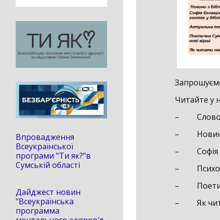
Запрошуєм
Читайте у 
– Слово 
– Новини 
Впровадження
Всеукраїнської
– Софія Бе
програми "Ти як?"в
Сумській області
– Психолог
– Поетич
Дайджест новин
"Всеукраїнська
– Як чита
программа