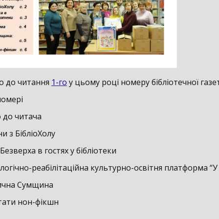
о до читання
1-го
у цьому році номеру бібліотечної газе
номері
до читача
з БібліоХолу
зверха в гостях у бібліотеки
ічно-реабілітаційна культурно-освітня платформа “У к
на Сумщина
ти нон-фікшн