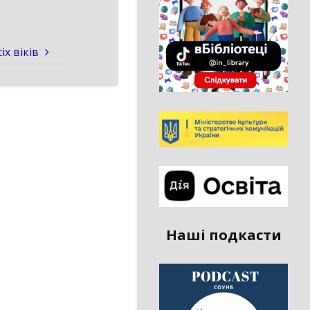
іх віків
Наші подкасти