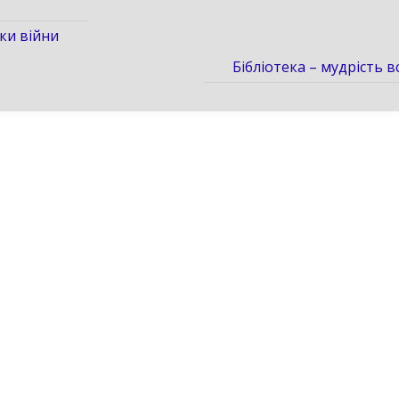
ки війни
Бібліотека – мудрість вс