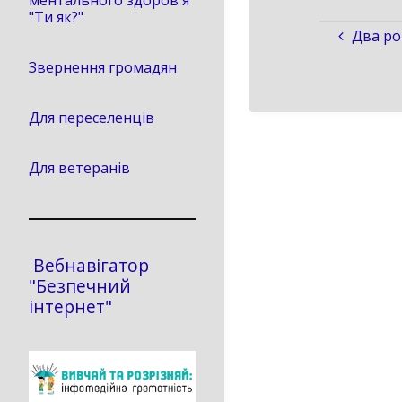
ментального здоров'я
"Ти як?"
Два ро
Звернення громадян
Для переселенців
Для ветеранів
Вебнавігатор
"Безпечний
інтернет"