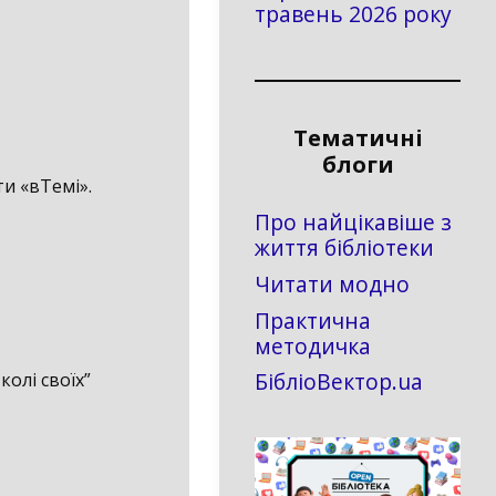
травень 2026 року
Тематичні
блоги
ти «вТемі».
Про найцікавіше з
життя бібліотеки
Читати модно
Практична
методичка
БібліоВектор.ua
олі своїх”