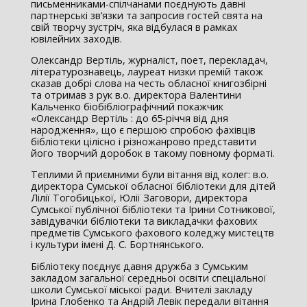
письменниками-спілчанами поєднують давні
партнерські зв’язки та запросив гостей свята на
свій творчу зустріч, яка відбулася в рамках
ювілейних заходів.
Олександр Вертіль, журналіст, поет, перекладач,
літературознавець, лауреат низки премій також
сказав добрі слова на честь обласної книгозбірні
та отримав з рук в.о. директора Валентини
Кальченко біобібліографічний покажчик
«Олександр Вертіль : до 65-річчя від дня
народження», що є першою спробою фахівців
бібліотеки цілісно і різножанрово представити
його творчий доробок в такому повному форматі.
Теплими й приємними були вітання від колег: в.о.
директора Сумської обласної бібліотеки для дітей
Лілії Тогобицької, Юлії Заговори, директора
Сумської публічної бібліотеки та Ірини Сотникової,
завідувачки бібліотеки та викладачки фахових
предметів Сумського фахового коледжу мистецтв
і культури імені Д. С. Бортнянського.
Бібліотеку поєднує давня дружба з Сумським
закладом загальної середньої освіти спеціальної
школи Сумської міської ради. Вчителі закладу
Ірина Глобенко та Андрій Левік передали вітання