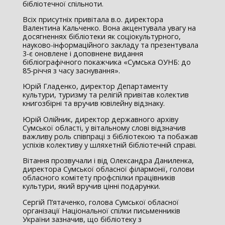
бібліотечної спільноти.
Всіх присутніх привітала в.о. директора
Валентина Кальченко. Вона акцентувала увагу на
досягненнях бібліотеки як соціокультурного,
науково-інформаційного закладу та презентувала
3-є оновлене і доповнене видання
бібліографічного покажчика «Сумська ОУНБ: до
85-річчя з часу заснування».
Юрій Гладенко, директор Департаменту
культури, туризму та релігій привітав колектив
книгозбірні та вручив ювілейну відзнаку.
Юрій Олійник, директор державного архіву
Сумської області, у вітальному слові відзначив
важливу роль співпраці з бібліотекою та побажав
успіхів колективу у шляхетній бібліотечній справі.
Вітання прозвучали і від Олександра Даниленка,
директора Сумської обласної філармонії, голови
обласного комітету профспілки працівників
культури, який вручив цінні подарунки.
Сергій П’ятаченко, голова Сумської обласної
організації Національної спілки письменників
України зазначив, що бібліотеку з