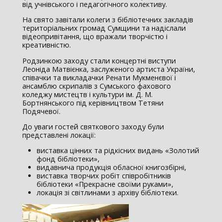
від учнівського і педагогічного колективу.
На свято завітали колеги з бібліотечних закладів
територіальних громад Сумщини та надіслали
відеопривітання, що вражали творчістю і
креативністю.
Родзинкою заходу стали концертні виступи
Леоніда Матвієнка, заслуженого артиста України,
співачки та викладачки Ренати Мукменєвої і
ансамблю скрипалів з Сумського фахового
коледжу мистецтв і культури ім. Д. М.
Бортнянського під керівництвом Тетяни
Подячевої.
До уваги гостей святкового заходу були
представлені локації:
виставка цінних та рідкісних видань «Золотий
фонд бібліотеки»,
видавнича продукція обласної книгозбірні,
виставка творчих робіт співробітників
бібліотеки «Прекрасне своїми руками»,
локація зі світлинами з архіву бібліотеки.