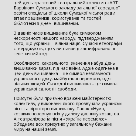
цей день зразковий театральний колектив «ART-
Барвінок» Сумського закладу загальної середньої
освіти спеціальної школи Сумської міської ради
вітає працівників, користувачів та гостей
бібліотеки з Днем вишиванки.
З давніх часів вишиванка була символом
нескореності нашого народу, підтвердженням
того, що українці – вільна нація. Сучасні етнографи
стверджують, що у вишиванці зашифровано її
генетичний код.
Особливого, сакрального значення набув День
вишиванки зараз, під час війни. Адже одягнена в
цей день вишиванка – це символ незламності
українського духу, майбутньої перемоги, одяг
вільних людей. Сьогодні вишиванка – це символ
української єдності і свободи.
Присутні були приємно вражені майстерністю
колективу, у виконанні якого прозвучали українські
пісні та вірші про вишиванку. Танок «Нумо,
козаки» повернув всіх у далеку давнину козацтва.
А театралізована пісня «Україна переможе»
об’єднала всіх присутніх у загальному бажанні
миру на нашій землі.