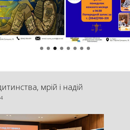
итинства, мрій і надій
24