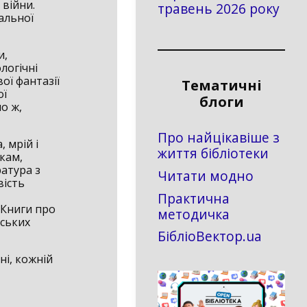
 війни.
травень 2026 року
альної
и,
логічні
ої фантазії
Тематичні
ої
блоги
о ж,
Про найцікавіше з
 мрій і
життя бібліотеки
ькам,
атура з
Читати модно
вість
Практична
 Книги про
методичка
нських
БібліоВектор.ua
ні, кожній