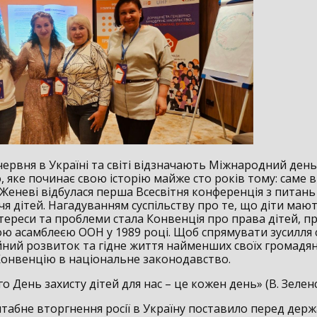
червня в Україні та світі відзначають Міжнародний день
о, яке починає свою історію майже сто років тому: саме в
 Женеві відбулася перша Всесвітня конференція з питань
я дітей. Нагадуванням суспільству про те, що діти мают
нтереси та проблеми стала Конвенція про права дітей, п
ю асамблеєю ООН у 1989 році. Щоб спрямувати зусилля 
йний розвиток та гідне життя найменших своїх громадян
онвенцію в національне законодавство.
го День захисту дітей для нас – це кожен день» (В. Зелен
абне вторгнення росії в Україну поставило перед дер