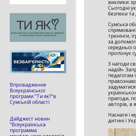
виклики: зр
Сьогодні ук
безпеки та
Сумська об
спрямовані 
тренінги, і
за допомог
середньої о
пропонує су
З нагоди св
надій». Зап
педагогам 
правознавст
Впровадження
задуматися 
Всеукраїнської
українсько
програми "Ти як?"в
пригоди, по
Сумській області
авторів, в 
Наснаги і м
Дайджест новин
дитині і Укр
"Всеукраїнська
программа