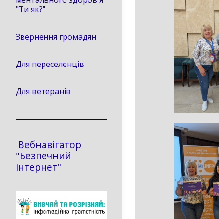
ментального здоров'я
"Ти як?"
Звернення громадян
Для переселенців
Для ветеранів
Вебнавігатор
"Безпечний
інтернет"