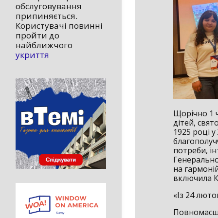
обслуговування
припиняється.
Користувачі повинні
пройти до
найближчого
укриття
Щорічно 1 
дітей, свят
1925 році у
благополучч
потреби, і
Генерально
на гармоні
включила К
«Із 24 люто
Повномасшт