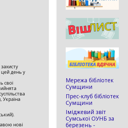
 захисту
 цей день у
Мережа бібліотек
ь свої
Сумщини
рийнята
суспільства
Прес-клуб бібліотек
, Україна
Сумщини
Іміджевий звіт
ський).
Сумської ОУНБ за
березень -
жавою нові