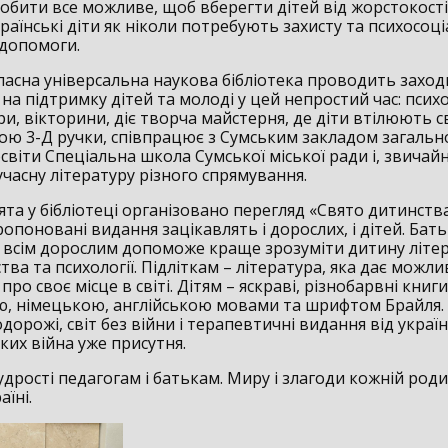
обити все можливе, щоб вберегти дітей від жорстокості
раїнські діти як ніколи потребують захисту та психосоці
 допомоги.
ласна універсальна наукова бібліотека проводить заход
на підтримку дітей та молоді у цей непростий час: психо
гри, вікторини, діє творча майстерня, де діти втілюють св
ою 3-Д ручки, співпрацює з Сумським закладом загальн
світи Спеціальна школа Сумської міської ради і, звичайн
часну літературу різного спрямування.
ята у бібліотеці організовано перегляд «Свято дитинства,
ропоновані видання зацікавлять і дорослих, і дітей. Бат
і всім дорослим допоможе краще зрозуміти дитину літер
ва та психології. Підліткам – література, яка дає можли
про своє місце в світі. Дітям – яскраві, різнобарвні книги
ю, німецькою, англійською мовами та шрифтом Брайля.
дорожі, світ без війни і терапевтичні видання від украї
яких війна уже присутня.
удрості педагогам і батькам. Миру і злагоди кожній роди
аїні.