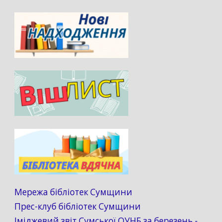
Мережа бібліотек Сумщини
Прес-клуб бібліотек Сумщини
Іміджевий звіт Сумської ОУНБ за березень -