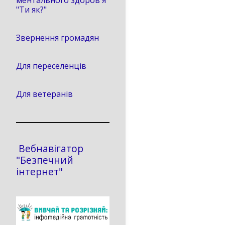
ментального здоров'я
"Ти як?"
Звернення громадян
Для переселенців
Для ветеранів
Вебнавігатор
"Безпечний
інтернет"