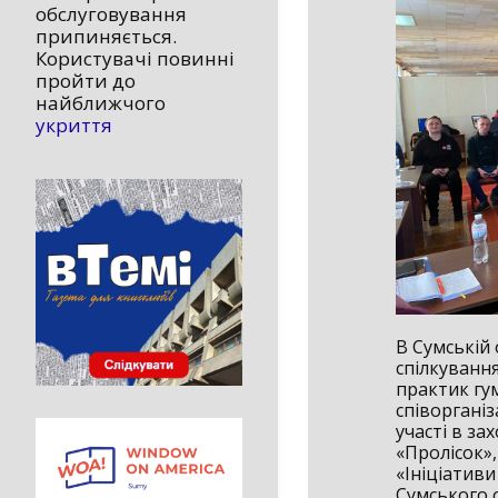
обслуговування
припиняється.
Користувачі повинні
пройти до
найближчого
укриття
В Сумській 
спілкуванн
практик гу
співоргані
участі в за
«Пролісок»,
«Ініціатив
Сумського 