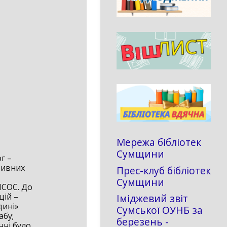
Мережа бібліотек
Сумщини
г –
тивних
Прес-клуб бібліотек
Сумщини
МСОС. До
цій –
Іміджевий звіт
дині»
Сумської ОУНБ за
абу;
березень -
нні було