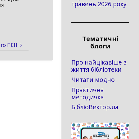
травень 2026 року
ля
Тематичні
ого ПЕН
блоги
Про найцікавіше з
життя бібліотеки
Читати модно
Практична
методичка
БібліоВектор.ua