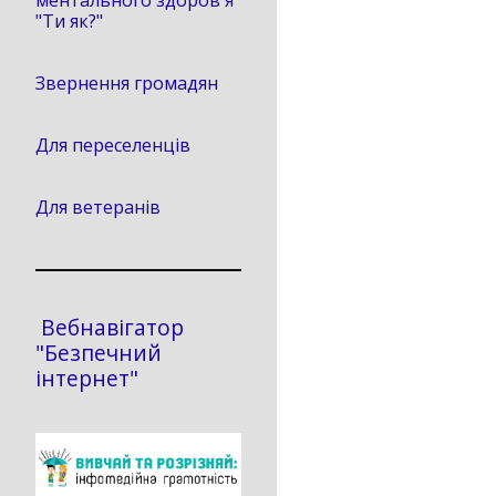
ментального здоров'я
"Ти як?"
Звернення громадян
Для переселенців
Для ветеранів
Вебнавігатор
"Безпечний
інтернет"