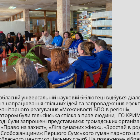
обласній універсальній науковій бібліотеці відбувся діало
я з напрацювання спільних ідей та запровадження ефек
манітарного реагування «Можливості ВПО в регіоні»,
затором були гельсінська спілка з прав людини, ГО КРИ
ході були запрошені представники: громадських організа
 «Право на захист», «Ліга сучасних жінок», «Зростай в ро
и Слобожанщини»; Першого Сумського гуманітарного шт
обласного центру соціальних служб. На поважному зібра