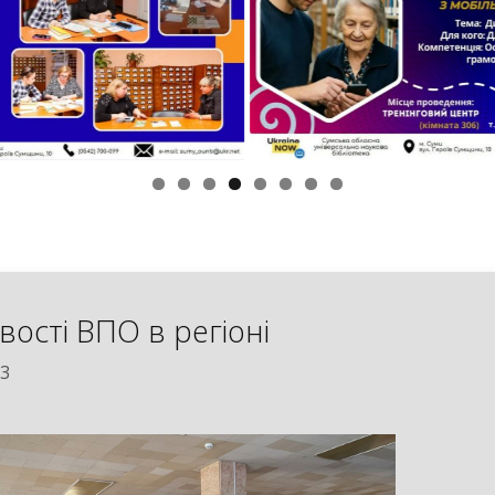
ості ВПО в регіоні
23